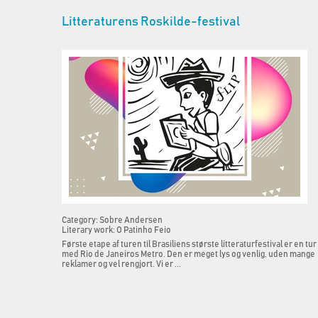
Litteraturens Roskilde-festival
Category: Sobre Andersen
Literary work: O Patinho Feio
Første etape af turen til Brasiliens største litteraturfestival er en tur
med Rio de Janeiros Metro. Den er meget lys og venlig, uden mange
reklamer og vel rengjort. Vi er ...