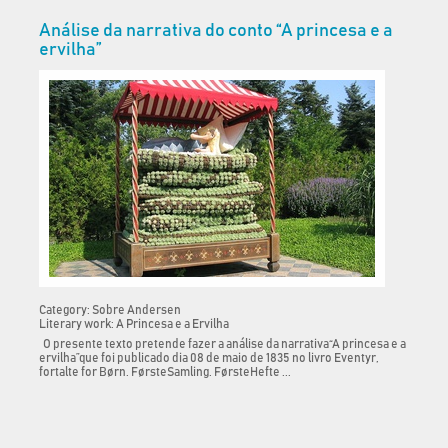
Análise da narrativa do conto “A princesa e a
ervilha”
Category: Sobre Andersen
Literary work: A Princesa e a Ervilha
O presente texto pretende fazer a análise da narrativa“A princesa e a
ervilha”que foi publicado dia 08 de maio de 1835 no livro Eventyr,
fortalte for Børn. FørsteSamling. FørsteHefte ...