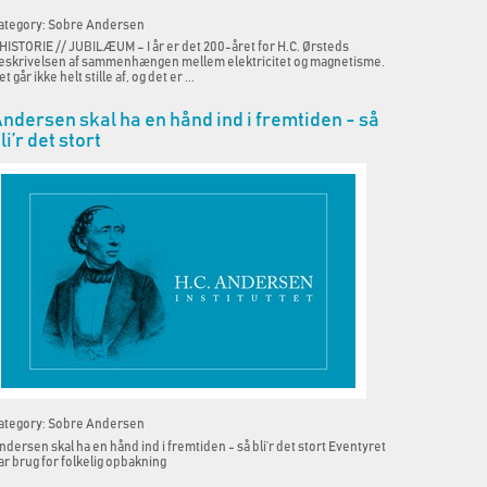
ategory: Sobre Andersen
ISTORIE // JUBILÆUM – I år er det 200-året for H.C. Ørsteds
eskrivelsen af sammenhængen mellem elektricitet og magnetisme.
t går ikke helt stille af, og det er ...
ndersen skal ha en hånd ind i fremtiden - så
li’r det stort
ategory: Sobre Andersen
ndersen skal ha en hånd ind i fremtiden - så bli’r det stort Eventyret
ar brug for folkelig opbakning