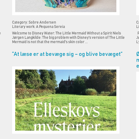
Category: Sobre Andersen
C
Literary work: A Pequena Sereia
L
e
Welcome to Disney Water: The Little Mermaid Without a Spirit Niels
P
Jørgen Langkilde: The big problem with Disney's version of The Little
J
Mermaid is not that the mermaid's skin color ...
L
”At læse er at bevæge sig – og blive bevæget”
Ø
m