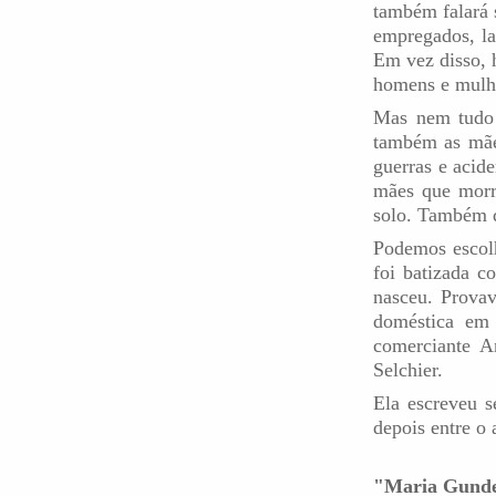
também falará 
empregados, la
Em vez disso, h
homens e mulhe
Mas nem tudo 
também as mães
guerras e acid
mães que morr
solo. Também 
Podemos escolh
foi batizada 
nasceu. Prova
doméstica em 
comerciante A
Selchier.
Ela escreveu s
depois entre o
"Maria Gunde