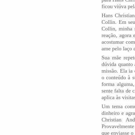
ficou viúva pe
Hans Christia
Collin. Em seu
Collin, minha 
reação, agora 
acostumar com 
ame pelo laço 
Sua mãe repet
dúvida quanto 
missão. Ela ia 
o conteúdo à s
forma alguma,
sente falta de
aplica às visit
Um tema comum
dinheiro e agr
Christian An
Provavelmente 
que enviasse o