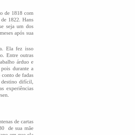
ho de 1818 com
o de 1822. Hans
se seja um dos
 meses após sua
. Ela fez isso
o. Entre outras
rabalho árduo e
 pois durante a
o conto de fadas
estino difícil,
s experiências
rsen.
tenas de cartas
e 30 de sua mãe
 ano em que ela