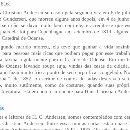
1816.
 Christian Andersen se casou pela segunda vez em 8 de jul
n Gundersen, que morreu alguns anos depois, em 4 de junh
ersen não se dava muito bem com ele, e acredita-se que es
quais ele foi para Copenhague em setembro de 1819, alguns
 Catedral de Odense.
gundo marido morreu, ela teve que ganhar a vida sozinha
 para pessoas mais ricas que podiam pagar por esse trabalh
zia faxina regularmente para o Castelo de Odense. Era um t
 rio Odense lavando roupa suja, vindas das casas da cidade,
ano fazia muito frio a ponto de seu corpo ficar congelado. N
boa ", de 1852, o escritor de contos de fadas descreveu seu d
o, muito sutilmente, como de costume, quando suas própria
literatura. Ela era boa o suficiente para Hans Christian Ande
ãe
s e leitores de H. C. Andersen, somos contemplados com cen
 Christian Andersen. Entre essas muitas cartas estão quas
stian Andersen nos anos entre 1822 e 1833. Ou seja, desde o