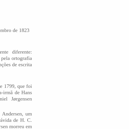
embro de 1823
te diferente:
pela ortografia
ções de escrita
e 1799, que foi
a-irmã de Hans
iel Jørgensen
s Andersen, um
rávida de H. C.
ersen morreu em