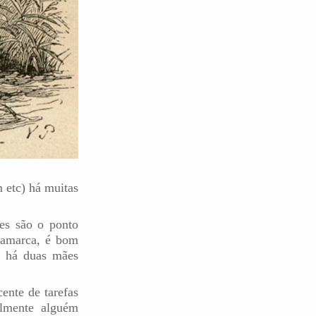
 etc) há muitas
es são o ponto
namarca, é bom
o há duas mães
nte de tarefas
lmente alguém