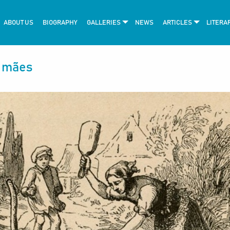
ABOUT US
BIOGRAPHY
GALLERIES
NEWS
ARTICLES
LITERA
s mães