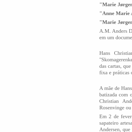
"Marie Jørge
"Anne Marie 
"Marie Jørge
A.M. Anders D
em um docume
Hans Christi
"Skomagerenken
das cartas, qu
fixa e práticas 
A mãe de Hans 
batizada com 
Christian An
Rosenvinge ou 
Em 2 de fever
sapateiro arte
Andersen, que 