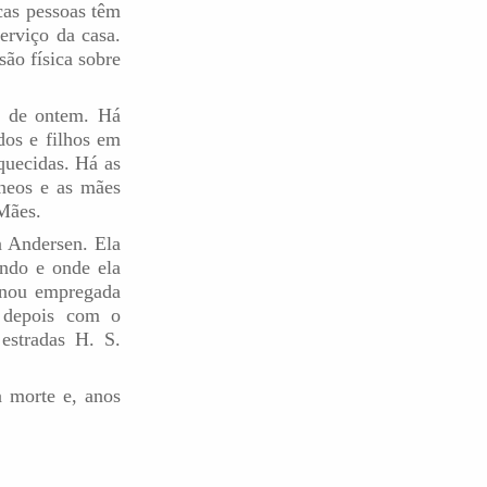
cas pessoas têm
erviço da casa.
são física sobre
s de ontem. Há
dos e filhos em
quecidas. Há as
neos e as mães
Mães.
n Andersen. Ela
ndo e onde ela
rnou empregada
, depois com o
estradas H. S.
a morte e, anos