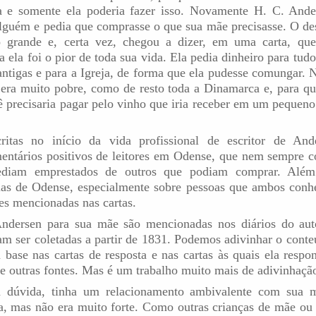
a e somente ela poderia fazer isso. Novamente H. C. Ande
alguém e pedia que comprasse o que sua mãe precisasse. O d
o grande e, certa vez, chegou a dizer, em uma carta, qu
ela foi o pior de toda sua vida. Ela pedia dinheiro para tudo
 antigas e para a Igreja, de forma que ela pudesse comungar. 
a era muito pobre, como de resto toda a Dinamarca e, para q
 precisaria pagar pelo vinho que iria receber em um pequeno 
critas no início da vida profissional de escritor de An
entários positivos de leitores em Odense, que nem sempre 
pediam emprestados de outros que podiam comprar. Além
ias de Odense, especialmente sobre pessoas que ambos conh
es mencionadas nas cartas.
Andersen para sua mãe são mencionadas nos diários do aut
m ser coletadas a partir de 1831. Podemos adivinhar o cont
 base nas cartas de resposta e nas cartas às quais ela respo
 e outras fontes. Mas é um trabalho muito mais de adivinhaçã
 dúvida, tinha um relacionamento ambivalente com sua 
ia, mas não era muito forte. Como outras crianças de mãe ou p