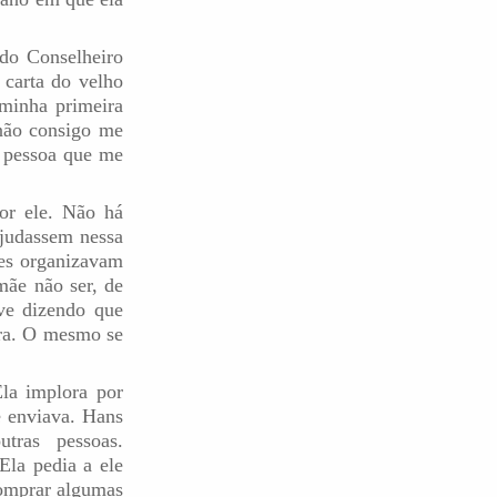
do Conselheiro
 carta do velho
 minha primeira
 não consigo me
a pessoa que me
or ele. Não há
ajudassem nessa
ores organizavam
mãe não ser, de
ve dizendo que
tra. O mesmo se
la implora por
e enviava. Hans
tras pessoas.
Ela pedia a ele
comprar algumas