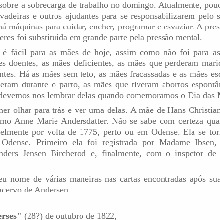
sobre a sobrecarga de trabalho no domingo. Atualmente, pou
vadeiras e outros ajudantes para se responsabilizarem pelo s
á máquinas para cuidar, encher, programar e esvaziar. A pres
res foi substituída em grande parte pela pressão mental.
é fácil para as mães de hoje, assim como não foi para a
 doentes, as mães deficientes, as mães que perderam mari
entes. Há as mães sem teto, as mães fracassadas e as mães es
eram durante o parto, as mães que tiveram abortos espontâ
devemos nos lembrar delas quando comemoramos o Dia das 
er olhar para trás e ver uma delas. A mãe de Hans Christia
como Anne Marie Andersdatter. Não se sabe com certeza qua
velmente por volta de 1775, perto ou em Odense. Ela se to
Odense. Primeiro ela foi registrada por Madame Ibsen
nders Jensen Bircherod e, finalmente, com o inspetor de 
eu nome de várias maneiras nas cartas encontradas após su
 acervo de Andersen.
rses"
(28?) de outubro de 1822,