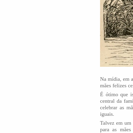
Na mídia, em a
mães felizes ce
É ótimo que i
central da fa
celebrar as m
iguais.
Talvez em um 
para as mães