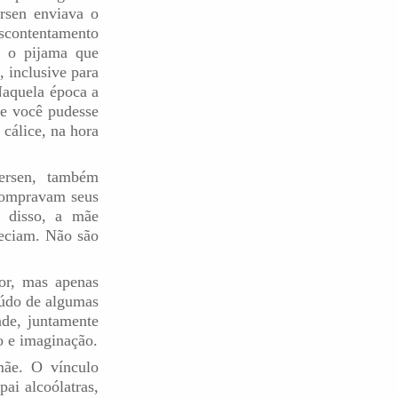
rsen enviava o
escontentamento
e o pijama que
, inclusive para
Naquela época a
ue você pudesse
cálice, na hora
dersen, também
compravam seus
 disso, a mãe
eciam. Não são
or, mas apenas
eúdo de algumas
nde, juntamente
o e imaginação.
mãe. O vínculo
ai alcoólatras,