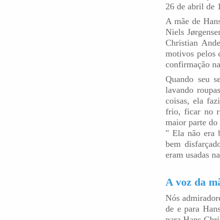
26 de abril de 
A mãe de Hans
Niels Jørgense
Christian And
motivos pelos 
confirmação na
Quando seu se
lavando roupas
coisas, ela fa
frio, ficar no
maior parte do 
" Ela não era 
bem disfarçad
eram usadas na 
A voz da m
Nós admiradore
de e para Hans
para Hans Chri