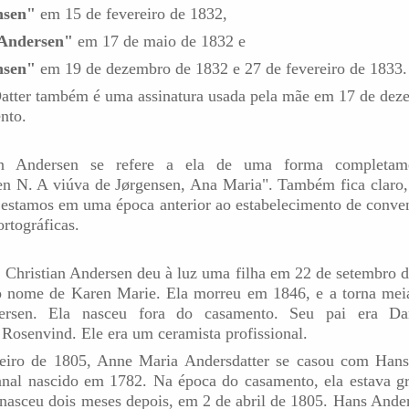
nsen"
em 15 de fevereiro de 1832,
Andersen"
em 17 de maio de 1832 e
nsen"
em 19 de dezembro de 1832 e 27 de fevereiro de 1833.
atter também é uma assinatura usada pela mãe em 17 de dez
nto.
an Andersen se refere a ela de uma forma completamen
 N. A viúva de Jørgensen, Ana Maria". Também fica claro, 
e estamos em uma época anterior ao estabelecimento de conven
ortográficas.
Christian Andersen deu à luz uma filha em 22 de setembro d
o nome de Karen Marie. Ela morreu em 1846, e a torna mei
dersen. Ela nasceu fora do casamento. Seu pai era Dan
Rosenvind. Ele era um ceramista profissional.
eiro de 1805, Anne Maria Andersdatter se casou com Han
sanal nascido em 1782. Na época do casamento, ela estava g
nasceu dois meses depois, em 2 de abril de 1805. Hans And