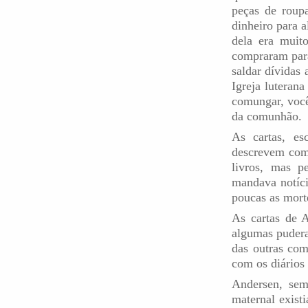
peças de roup
dinheiro para 
dela era muit
compraram para 
saldar dívidas
Igreja luteran
comungar, você
da comunhão.
As cartas, es
descrevem com
livros, mas 
mandava notíc
poucas as mort
As cartas de 
algumas pudera
das outras com
com os diários
Andersen, sem
maternal exist