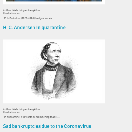
Author: Niels Jørgen Langkilde
Illustration: --
Erik Brøndum (1820-1890) had just receiv...
H. C. Andersen In quarantine
Author: Niels Jørgen Langkilde
Illustration: --
In quarantine, it is worth remembering that H. ...
Sad bankruptcies due to the Coronavirus