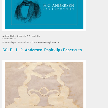
Author: Niels Jørgen M d C S Langkilde
Illustration: --
Rune Kallager, formand for H.C. Andersen Festspillene, ha...
SOLD - H. C. Andersen: Papirklip / Paper cuts