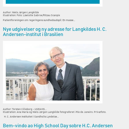
Author: Niels Jørgen Langkilde
Illustration: Foto: Liselotte Sabroe/Ritzau Scanpix
Patientforeningen om regeringens sundhedsudspil: En masse...
Nye udgivelser og ny adresse for Langkildes H. C.
Andersen-institut i Brasilien
Author: Torsten Cilleborg - UGEAVIS...
Illustration: Ana Maria og Niels Jørgen Langkilde fotograferet i Rio de Janeiro. Privatfoto.
H. C. Andersen Instituttet i Sandholts Lyndelse...
Bem-vindo ao High School Day sobre H.C. Andersen