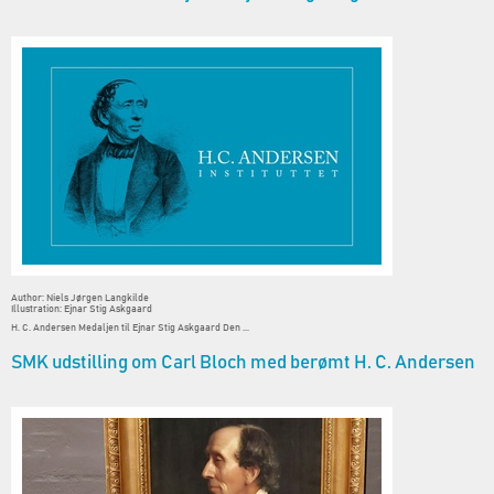
Author: Niels Jørgen Langkilde
Illustration: Ejnar Stig Askgaard
H. C. Andersen Medaljen til Ejnar Stig Askgaard Den ...
SMK udstilling om Carl Bloch med berømt H. C. Andersen