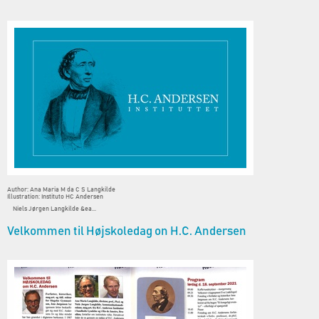
Author: Ana Maria M da C S Langkilde
Illustration: Instituto HC Andersen
Niels Jørgen Langkilde &ea...
Velkommen til Højskoledag on H.C. Andersen