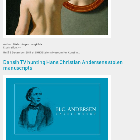
Author: Niels Jørgen Langkilde
Illustration: --
Until 8 December 2019 at SMK/Statens Museum for Kunst in ...
Dansih TV hunting Hans Christian Andersens stolen
manuscripts