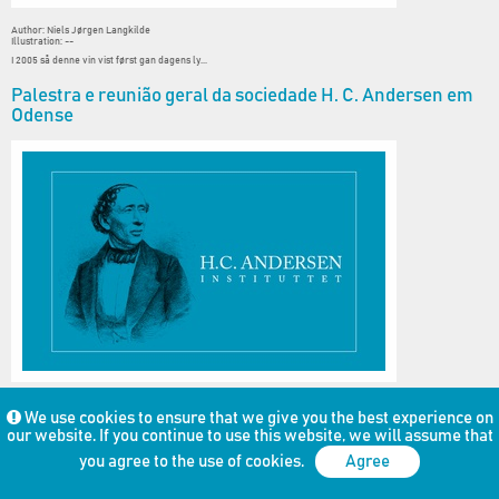
Author: Niels Jørgen Langkilde
Illustration: --
I 2005 så denne vin vist først gan dagens ly...
Palestra e reunião geral da sociedade H. C. Andersen em
Odense
Author: Ana Maria Langkilde
We use cookies to ensure that we give you the best experience on
Illustration: --
our website. If you continue to use this website, we will assume that
A reunião da sociedade ocorrerá no dia 16 d...
you agree to the use of cookies.
Agree
Foredrag og Generalforsamling i Odense den 16. april 2019