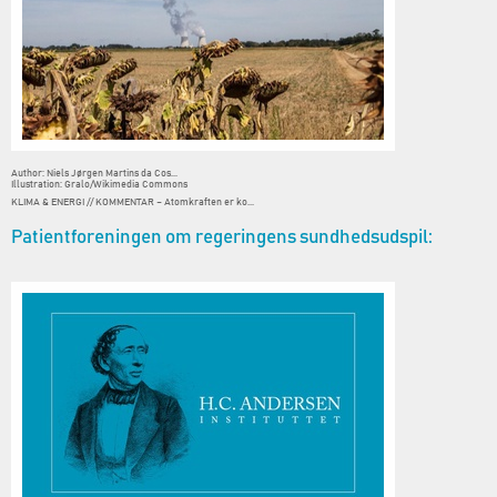
Author: Niels Jørgen Martins da Cos...
Illustration: Gralo/Wikimedia Commons
KLIMA & ENERGI // KOMMENTAR – Atomkraften er ko...
Patientforeningen om regeringens sundhedsudspil: