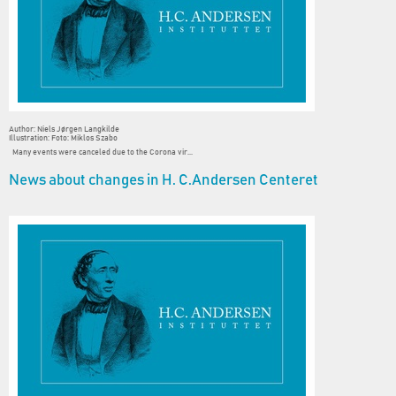
Author: Niels Jørgen Langkilde
Illustration: Foto: Miklos Szabo
Many events were canceled due to the Corona vir...
News about changes in H. C.Andersen Centeret