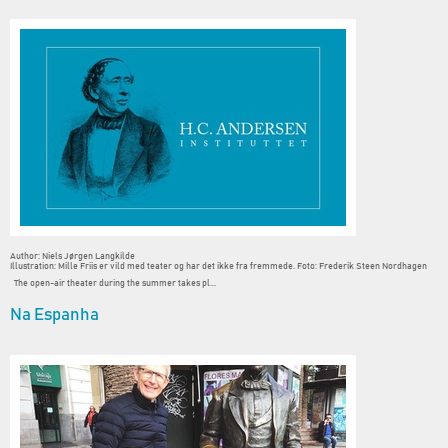
Author: Niels Jørgen Langkilde
Illustration: Mille Friis er vild med teater og har det ikke fra fremmede. Foto: Frederik Steen Nordhagen
The open-air theater during the summer takes pl...
Na Espanha