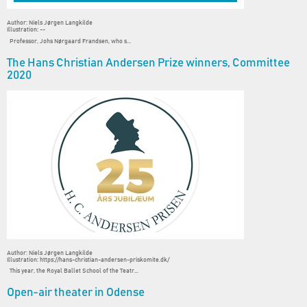
Author: Niels Jørgen Langkilde
Illustration: --
Professor, Johs Nørgaard Frandsen, who s...
The Hans Christian Andersen Prize winners, Committee
2020
Author: Niels Jørgen Langkilde
Illustration: https://hans-christian-andersen-priskomite.dk/
This year, the Royal Ballet School of the Teatr...
Open-air theater in Odense