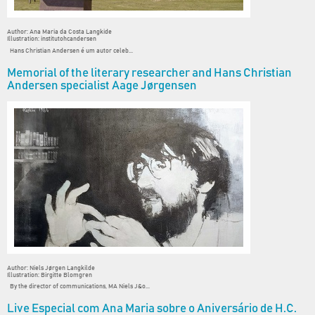
Author: Ana Maria da Costa Langkide
Illustration: institutohcandersen
Hans Christian Andersen é um autor celeb...
Memorial of the literary researcher and Hans Christian
Andersen specialist Aage Jørgensen
Author: Niels Jørgen Langkilde
Illustration: Birgitte Blomgren
By the director of communications, MA Niels J&o...
Live Especial com Ana Maria sobre o Aniversário de H.C.