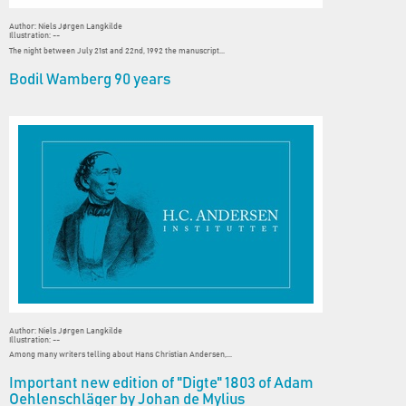
Author: Niels Jørgen Langkilde
Illustration: --
The night between July 21st and 22nd, 1992 the manuscript...
Bodil Wamberg 90 years
Author: Niels Jørgen Langkilde
Illustration: --
Among many writers telling about Hans Christian Andersen,...
Important new edition of "Digte" 1803 of Adam
Oehlenschläger by Johan de Mylius