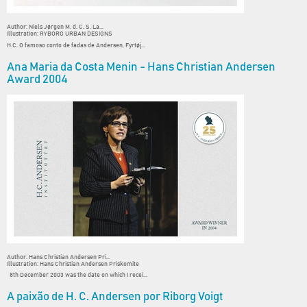
Author: Niels Jørgen M. d. C. S. La...
Illustration: RYBORG URBAN DESIGNS
H.C. O famoso conto de fadas de Andersen, Fyrtøj...
Ana Maria da Costa Menin - Hans Christian Andersen
Award 2004
Author: Hans Christian Andersen Pri...
Illustration: Hans Christian Andersen Priskomite
8th December 2003 was the date on which I recei...
A paixão de H. C. Andersen por Riborg Voigt