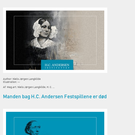
Author: Niels Jørgen Langkilde
Illustration: --
Af Mag.art. Niels Jørgen Langkilde, H. C. ...
Manden bag H.C. Andersen Festspillene er død