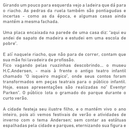
Girando um pouco para esquerda vejo a ladeira que dá para
o riacho. As pedras da ruela também são pontiagudas e
incertas - como as da época, e algumas casas ainda
mantém a mesma fachada.
Uma placa encaixada na parede de uma casa diz: “aqui eu
andei de sapato de madeira e estudei em uma escola de
pobre”.
E alí naquele riacho, que não para de correr, contam que
sua mãe foi lavadeira de profissão.
Fico vagando pelas ruazinhas descobrindo... o museu
H.C.Andersen, - mais à frente o antigo teatro infantil
chamado “O isqueiro magico”, onde seus contos foram
transformados em peças teatrais para o público infantil.
Hoje, essas apresentações são realizadas no” Eventyr
Parken”. O público lota o gramado do parque durante o
curto verão.
A cidade festeja seu ilustre filho, e o mantém vivo o ano
inteiro, pois ali vemos festivais de verão e atividades de
inverno com o tema Andersen; sem contar as estátuas
espalhadas pela cidade e parques, eternizando sua figura e