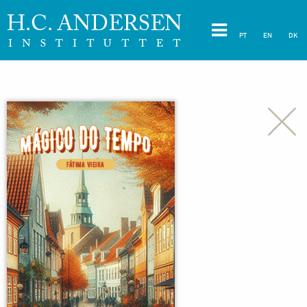
PT
EN
DK