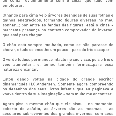
de contar evidentemente com o cinza que tudo vem
emoldurar.
Olhando para cima vejo árvores desnudas de suas folhas e
galhos enegrecidos, formando figuras diversas no meu
sonhar...; por entre as fendas das figuras, está o cinza -
marcante presença no contexto comprovador do inverno,
que está para chegar.
O chão está sempre molhado, como se não parasse de
chorar, e tudo se encolhe um pouco - para do frio escapar.
O verde lodoso permanece intacto no seu visco, pois o frio o
veio alimentar... e, tomou também formas...para essa
natureza encantar.
Estou dando voltas na cidade do grande escritor
dinamarquês H.C.Andersen. Somente agora compreendo
os desenhos dos seus livros infantis que eu paginava e
voava dentro da sua imaginação - sem muito me encontrar.
Agora piso o mesmo chão que ele pisou - no momento,
coberto de asfalto; as árvores são as mesmas - as
seculares sobreviventes dos grandes invernos, com seus