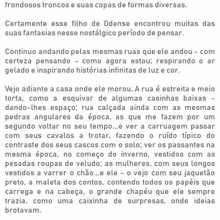
frondosos troncos e suas copas de formas diversas.
Certamente esse filho de Odense encontrou muitas das
suas fantasias nesse nostálgico período de pensar.
Continuo andando pelas mesmas ruas que ele andou - com
certeza pensando - como agora estou; respirando o ar
gelado e inspirando histórias infinitas de luz e cor.
Vejo adiante a casa onde ele morou. A rua é estreita e meio
torta, como a esquivar de algumas casinhas baixas -
dando-lhes espaço; rua calçada ainda com as mesmas
pedras angulares da época, as que me fazem por um
segundo voltar no seu tempo...e ver a carruagem passar
com seus cavalos a trotar, fazendo o ruído típico do
contraste dos seus cascos com o solo; ver os passantes na
mesma época, no começo do inverno, vestidos com as
pesadas roupas de veludo; as mulheres, com seus longos
vestidos a varrer o chão...e ele - o vejo com seu jaquetão
preto, a maleta dos contos, contendo todos os papéis que
carrega e na cabeça, o grande chapéu que ele sempre
trazia, como uma caixinha de surpresas, onde ideias
brotavam.