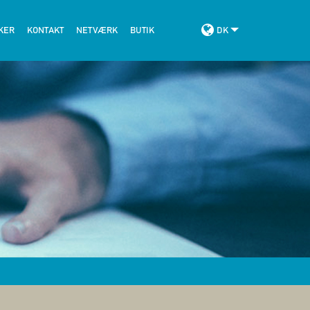
KER
KONTAKT
NETVÆRK
BUTIK
DK