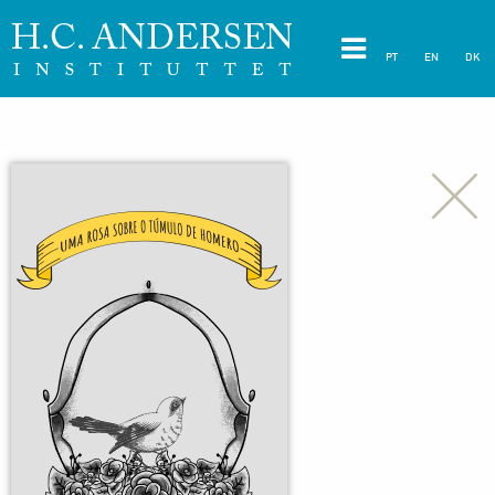
PT
EN
DK