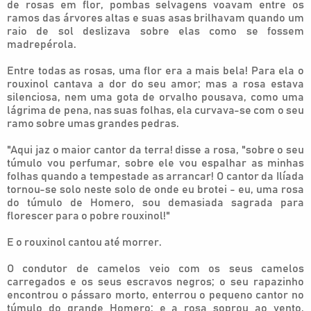
de rosas em flor, pombas selvagens voavam entre os
ramos das árvores altas e suas asas brilhavam quando um
raio de sol deslizava sobre elas como se fossem
madrepérola.
Entre todas as rosas, uma flor era a mais bela! Para ela o
rouxinol cantava a dor do seu amor; mas a rosa estava
silenciosa, nem uma gota de orvalho pousava, como uma
lágrima de pena, nas suas folhas, ela curvava-se com o seu
ramo sobre umas grandes pedras.
"Aqui jaz o maior cantor da terra! disse a rosa, "sobre o seu
túmulo vou perfumar, sobre ele vou espalhar as minhas
folhas quando a tempestade as arrancar! O cantor da Ilíada
tornou-se solo neste solo de onde eu brotei - eu, uma rosa
do túmulo de Homero, sou demasiada sagrada para
florescer para o pobre rouxinol!"
E o rouxinol cantou até morrer.
O condutor de camelos veio com os seus camelos
carregados e os seus escravos negros; o seu rapazinho
encontrou o pássaro morto, enterrou o pequeno cantor no
túmulo do grande Homero; e a rosa soprou ao vento.