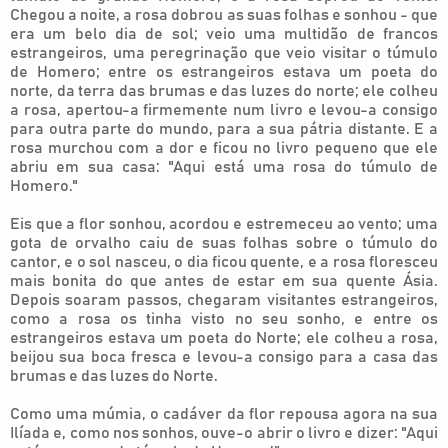
Chegou a noite, a rosa dobrou as suas folhas e sonhou - que
era um belo dia de sol; veio uma multidão de francos
estrangeiros, uma peregrinação que veio visitar o túmulo
de Homero; entre os estrangeiros estava um poeta do
norte, da terra das brumas e das luzes do norte; ele colheu
a rosa, apertou-a firmemente num livro e levou-a consigo
para outra parte do mundo, para a sua pátria distante. E a
rosa murchou com a dor e ficou no livro pequeno que ele
abriu em sua casa: "Aqui está uma rosa do túmulo de
Homero."
Eis que a flor sonhou, acordou e estremeceu ao vento; uma
gota de orvalho caiu de suas folhas sobre o túmulo do
cantor, e o sol nasceu, o dia ficou quente, e a rosa floresceu
mais bonita do que antes de estar em sua quente Ásia.
Depois soaram passos, chegaram visitantes estrangeiros,
como a rosa os tinha visto no seu sonho, e entre os
estrangeiros estava um poeta do Norte; ele colheu a rosa,
beijou sua boca fresca e levou-a consigo para a casa das
brumas e das luzes do Norte.
Como uma múmia, o cadáver da flor repousa agora na sua
Ilíada e, como nos sonhos, ouve-o abrir o livro e dizer: "Aqui