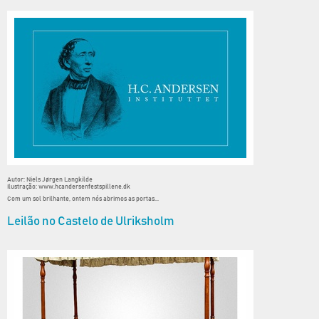
Autor: Niels Jørgen Langkilde
Ilustração: www.hcandersenfestspillene.dk
Com um sol brilhante, ontem nós abrimos as portas...
Leilão no Castelo de Ulriksholm