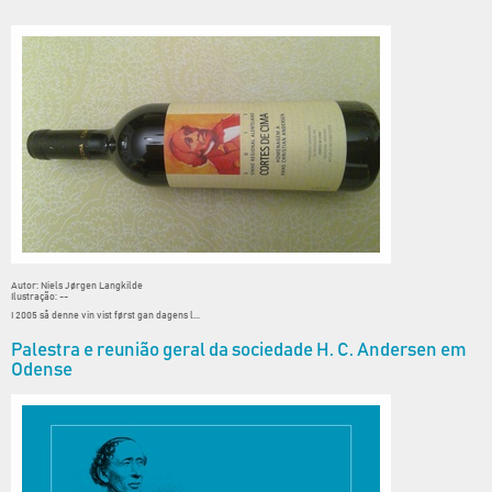
Autor: Niels Jørgen Langkilde
Ilustração: --
I 2005 så denne vin vist først gan dagens l...
Palestra e reunião geral da sociedade H. C. Andersen em
Odense