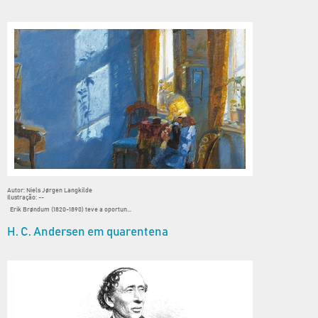
Autor: Niels Jørgen Langkilde
Ilustração: --
Erik Brøndum (1820-1890) teve a oportun...
H. C. Andersen em quarentena