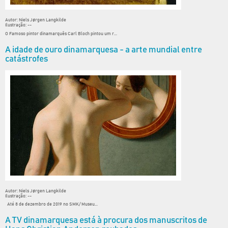
Autor: Niels Jørgen Langkilde
Ilustração: --
O Famoso pintor dinamarquês Carl Bloch pintou um r...
A idade de ouro dinamarquesa - a arte mundial entre
catástrofes
Autor: Niels Jørgen Langkilde
Ilustração: --
Até 8 de dezembro de 2019 no SMK/ Museu...
A TV dinamarquesa está à procura dos manuscritos de