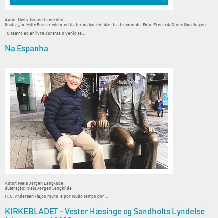
Autor: Niels Jørgen Langkilde
Ilustração: Mille Friis er vild med teater og har det ikke fra fremmede. Foto: Frederik Steen Nordhagen
O teatro ao ar livre durante o verão te...
Na Espanha
Autor: Niels Jørgen Langkilde
Ilustração: Niels Jørgen Langkilde
H. C. Andersen viajou muito e por muito tempo por ...
KIRKEBLADET - Vester Hæsinge og Sandholts Lyndelse