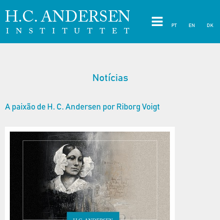
PT
EN
DK
Notícias
A paixão de H. C. Andersen por Riborg Voigt