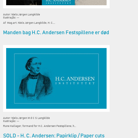
Autor: Niels Jørgen Langkilde
Ilustração: --
Af Mag.art. Niels Jørgen Langkilde, H. C....
Manden bag H.C. Andersen Festspillene er død
Autor: Niels Jørgen M d C S Langkilde
Ilustração: --
Rune Kallager, formand for H.C. Andersen Festspillene, h...
SOLD - H. C. Andersen: Papirklip / Paper cuts