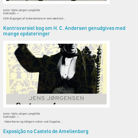
Autor: Niels Jørgen Langkilde
Ilustração: --
2018-årgangen af Anderseniana er som sædvanl...
Kontroversiel bog om H. C. Andersen genudgives med
mange opdateringer
Autor: Niels Jørgen Langkilde
Ilustração: --
Historikeren og tidligere rektor ved Slagelse ...
Exposição no Castelo de Amelienborg