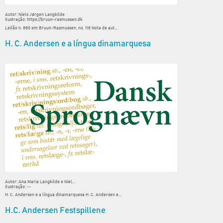
Autor: Niels Jørgen Langkilde
Ilustração: https://bruun-rasmussen.dk
Leilão n. 880 em Bruun-Rasmussen, no. 118 Nota de aut...
H. C. Andersen e a língua dinamarquesa
Autor: Ana Maria Langkilde e Niel...
Ilustração: --
H. C. Andersen e a língua dinamarquesa H. C. Andersen e...
H.C. Andersen Festspillene