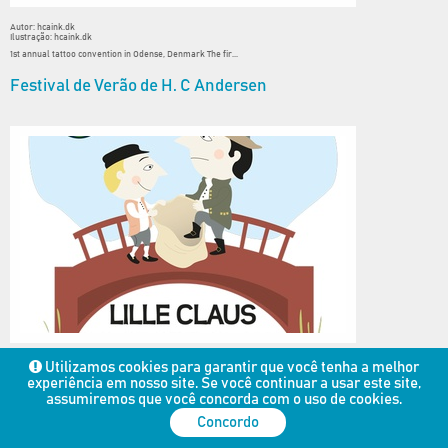
Autor: hcaink.dk
Ilustração: hcaink.dk
1st annual tattoo convention in Odense, Denmark The fir...
Festival de Verão de H. C Andersen
Autor: Ana Maria Langkilde
Utilizamos cookies para garantir que você tenha a melhor
Ilustração: H.C. Andersen Festspillene
experiência em nosso site. Se você continuar a usar este site,
O festival de verão de H. C Andersen apresentará esse an...
assumiremos que você concorda com o uso de cookies.
Prêmio H. C. Andersen em 2018
Concordo