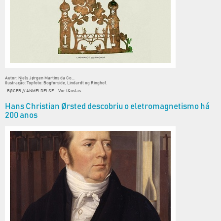
Autor: Niels Jørgen Martins da Co...
Ilustração: Topfoto: Bogforside, Lindardt og Ringhof.
BØGER // ANMELDELSE – Vor f&oslas...
Hans Christian Ørsted descobriu o eletromagnetismo há
200 anos