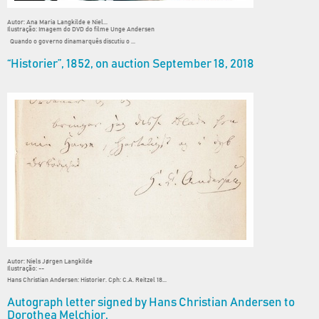
Autor: Ana Maria Langkilde e Niel...
Ilustração: Imagem do DVD do filme Unge Andersen
Quando o governo dinamarquês discutiu o ...
“Historier”, 1852, on auction September 18, 2018
Autor: Niels Jørgen Langkilde
Ilustração: --
Hans Christian Andersen: Historier. Cph: C.A. Reitzel 18...
Autograph letter signed by Hans Christian Andersen to
Dorothea Melchior.