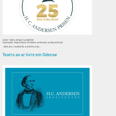
Autor: Niels Jørgen Langkilde
Ilustração: https://hans-christian-andersen-priskomite.dk/
Este ano, receberão o prêmio a Es...
Teatro ao ar livre em Odense