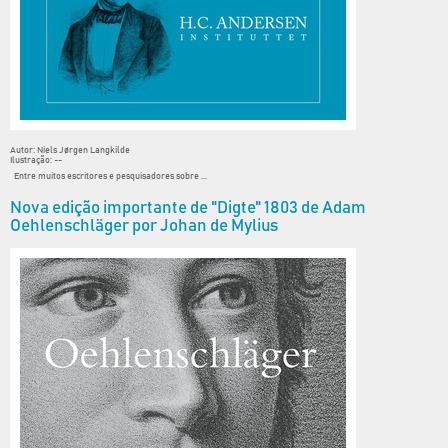
Autor: Niels Jørgen Langkilde
Ilustração: --
Entre muitos escritores e pesquisadores sobre ...
Nova edição importante de "Digte" 1803 de Adam
Oehlenschläger por Johan de Mylius