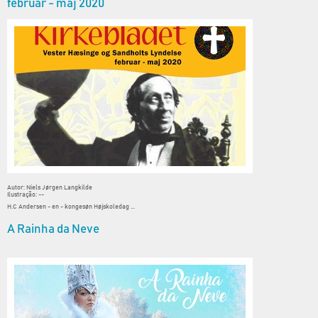
februar - maj 2020
Autor: Niels Jørgen Langkilde
Ilustração: --
H.C Andersen - en - kongesøn Højskoledag ...
A Rainha da Neve