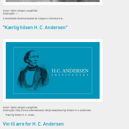
Autor: Niels Jørgen Langkilde
Ilustração: --
A sociedade dinamarquesa de Língua e Literatura &...
"Kærlig hilsen H. C. Andersen"
Autor: Niels Jørgen Langkilde
Ilustração: http://www.odenseteater.dk/presse/kaerlig-hilsen-h-c-andersen
"Kærlig hilsen H. C. Ande...
Vin til ære for H. C. Andersen